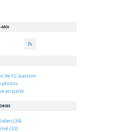
Z-MOI
s de CC-passion
m photos
se en parle
ORIES
idien
(34)
rivé
(32)