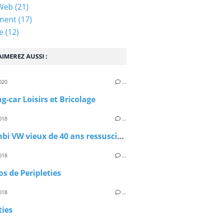
 Web
(21)
ment
(17)
e
(12)
IMEREZ AUSSI :
020
…
-car Loisirs et Bricolage
018
…
Un Combi VW vieux de 40 ans ressuscité !
018
…
os de Peripleties
018
…
ties