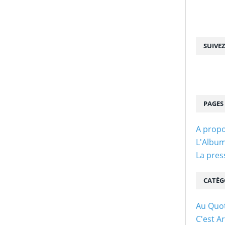
SUIVE
PAGES
A propo
L'Albu
La pres
CATÉG
Au Quot
C'est Ar