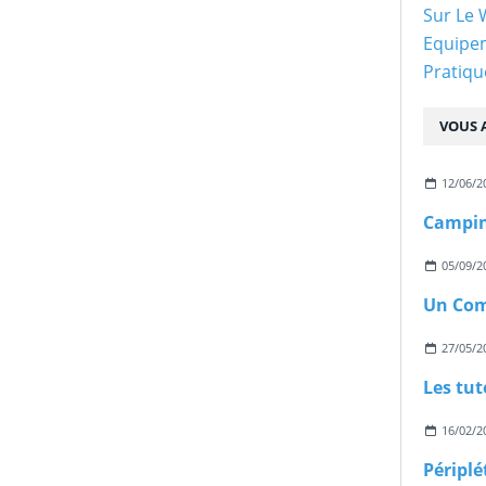
Sur Le
Equipe
Pratiqu
VOUS A
12/06/2
Camping
05/09/2
27/05/2
Les tut
16/02/2
Périplé