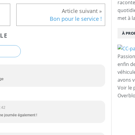
raconte
quotidie
met à l
Bon pour le service !
À PRO
LE
Passion
enfin d
véhicul
avons v
age
Voir le 
Overbl
:42
ne journée également !