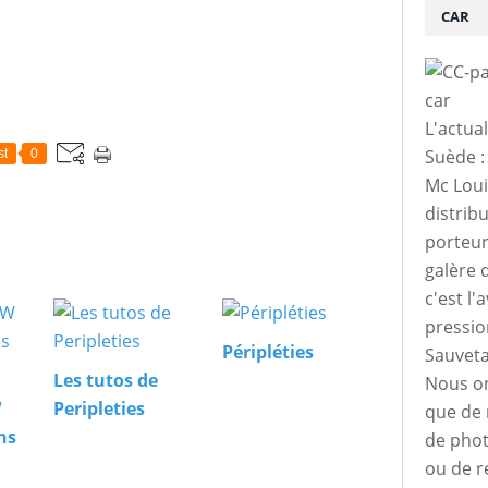
CAR
L'actua
Suède :
st
0
Mc Loui
distrib
porteur
galère 
c'est l'
pressio
Péripléties
Sauveta
Les tutos de
Nous on
W
Peripleties
que de m
ns
de phot
ou de r