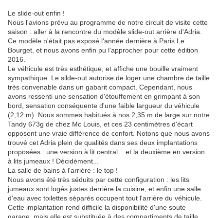
Le slide-out enfin !
Nous l'avions prévu au programme de notre circuit de visite cette
saison : aller à la rencontre du modèle slide-out arrière d'Adria.
Ce modèle n'était pas exposé l'année dernière à Paris Le
Bourget, et nous avons enfin pu l'approcher pour cette édition
2016.
Le véhicule est très esthétique, et affiche une bouille vraiment
sympathique. Le silde-out autorise de loger une chambre de taille
très convenable dans un gabarit compact. Cependant, nous
avons ressenti une sensation d'étouffement en grimpant à son
bord, sensation conséquente d'une faible largueur du véhicule
(2,12 m). Nous sommes habitués à nos 2,35 m de large sur notre
Tandy 673g de chez Mc Louis, et ces 23 centimètres d'écart
opposent une vraie différence de confort. Notons que nous avons
trouvé cet Adria plein de qualités dans ses deux implantations
proposées : une version à lit central... et la deuxième en version
à lits jumeaux ! Décidément...
La salle de bains à l'arrière : le top !
Nous avons été très séduits par cette configuration : les lits
jumeaux sont logés justes derrière la cuisine, et enfin une salle
d'eau avec toilettes séparés occupent tout l'arrière du véhicule.
Cette implantation rend difficile la disponibilité d'une soute
garage, mais elle est substituée à des compartiments de taille