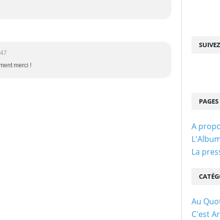
SUIVE
:47
iment merci !
PAGES
A propo
L'Albu
La pres
CATÉG
Au Quot
C'est Ar