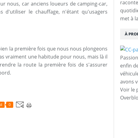
raconte
our nous, car anciens loueurs de camping-car,
quotidie
 d'utiliser le chauffage, n'étant qu'usagers
met à l
À PRO
 bien la première fois que nous nous plongeons
as vraiment une habitude pour nous, mais là il
Passion
rendre la route la première fois de s'assurer
enfin d
bord.
véhicul
avons v
Voir le 
Overbl
st
0