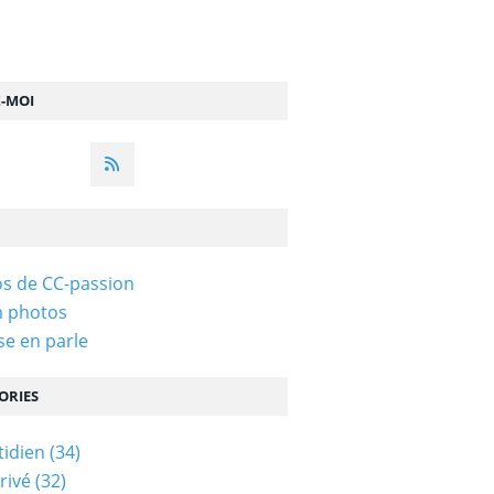
Z-MOI
s de CC-passion
m photos
se en parle
ORIES
idien
(34)
rivé
(32)