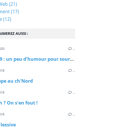
 Web
(21)
ment
(17)
e
(12)
IMEREZ AUSSI :
020
…
Covid 19 : un peu d'humour pour sourire
018
…
ppe au ch'Nord
018
…
 ? On s'en fout !
018
…
 lessive