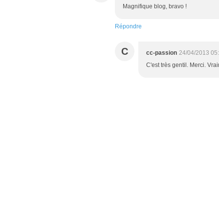
Magnifique blog, bravo !
Répondre
C
cc-passion
24/04/2013 05
C'est très gentil. Merci. Vra