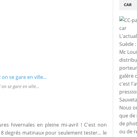
CAR
L'actua
Suède :
Mc Loui
distrib
porteur
galère 
c'est l'
on se gare en ville...
pressio
Sauveta
Nous on
que de m
de phot
es hivernales en pleine mi-avril ! C'est non
ou de r
 8 degrés matinaux pour seulement tester... le