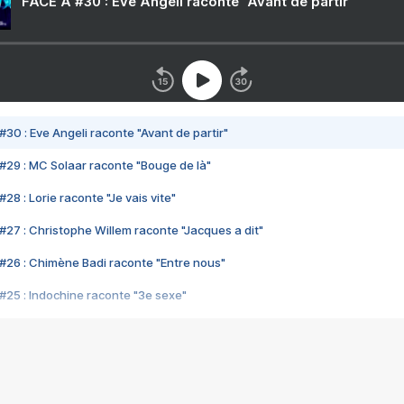
FACE A #30 : Eve Angeli raconte "Avant de partir"
#30 : Eve Angeli raconte "Avant de partir"
#29 : MC Solaar raconte "Bouge de là"
28 : Lorie raconte "Je vais vite"
#27 : Christophe Willem raconte "Jacques a dit"
#26 : Chimène Badi raconte "Entre nous"
#25 : Indochine raconte "3e sexe"
#24 : Zaho raconte "C'est chelou"
#23 : Patrick Bruel raconte "Au café des délices"
#22 : Kyo raconte "Le chemin"