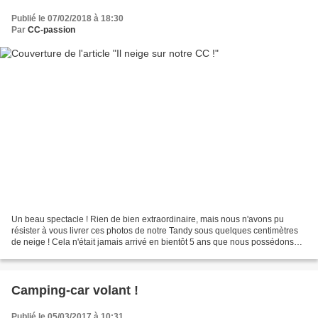
Publié le 07/02/2018 à 18:30
Par
CC-passion
Un beau spectacle ! Rien de bien extraordinaire, mais nous n'avons pu
résister à vous livrer ces photos de notre Tandy sous quelques centimètres
de neige ! Cela n'était jamais arrivé en bientôt 5 ans que nous possédons
notre Mc Louis Cela valait bien...
Camping-car volant !
Publié le 05/03/2017 à 10:31