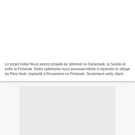
Le projet initial Nous avions projeté de sillonner le Danemark, la Suède et
enfin la Finlande. Notre optimisme nous poussait même à rejoindre le village
du Père Noël, implanté à Rovaniemi en Finlande. Seulement voilà, étant
encore en activité, entre les...