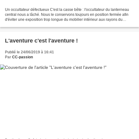
Un occultateur défectueux C'est la casse bête : l'occultateur du lanterneau
central nous a lâché. Nous le conservons toujours en position fermée afin
d'éviter une exposition trop longue du mobilier intérieur aux rayons du
soleil... et de la lune, au risque...
L'aventure c'est l'aventure !
Publié le 24/06/2019 à 16:41
Par
CC-passion