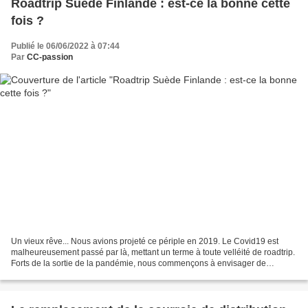
Roadtrip Suède Finlande : est-ce la bonne cette
fois ?
Publié le 06/06/2022 à 07:44
Par
CC-passion
Un vieux rêve... Nous avions projeté ce périple en 2019. Le Covid19 est
malheureusement passé par là, mettant un terme à toute velléité de roadtrip.
Forts de la sortie de la pandémie, nous commençons à envisager de
reprendre le rêve où il s'était arrêté....