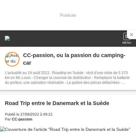
Publicité
MENU
CC-passion, ou la passion du camping-
car
L'actualité au 19 août 2022 : Roadtrip en Suède : récit d'une virée de 5 370
km en Mc Louis - Changer la courroie de distribution - Remplacer la batterie
du porteur, une opération réalisable - La galère des pièces détachées -
L'aventure c'est l'aventure ! - Roulez à la bonne pression ! - Le salon du VDL
2018 -Sauvetage d'un Combi VW T1 de 1955 - Nous on aime le ch'Nord ! -
Plus de peur que de mal ! - 80km/h, on s'en fout ! Ici pas de photographies
de vacances en famille ou de reportages touristiques. Ce blog raconte la
Road Trip entre le Danemark et la Suède
pratique du camping-car au quotidien. CC-passion, c'est le blog qui se met à
la place du camping-cariste...
Publié le 27/08/2022 à 09:21
Par
CC-passion