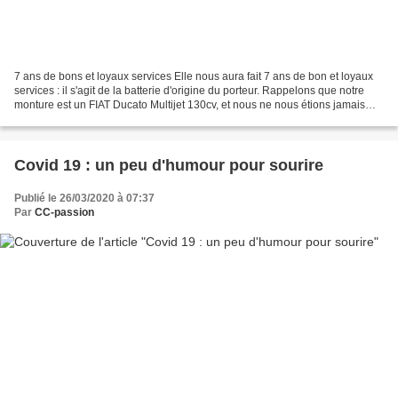
7 ans de bons et loyaux services Elle nous aura fait 7 ans de bon et loyaux
services : il s'agit de la batterie d'origine du porteur. Rappelons que notre
monture est un FIAT Ducato Multijet 130cv, et nous ne nous étions jamais
souciés jusqu'à présent...
Covid 19 : un peu d'humour pour sourire
Publié le 26/03/2020 à 07:37
Par
CC-passion